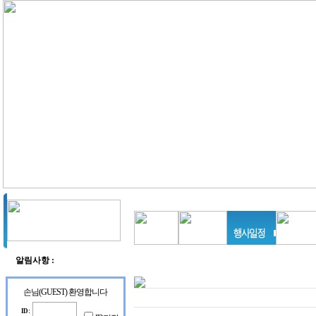
알림사항 :
등
등
록
록
손님(GUEST) 환영합니다
된
된
게
게
ID :