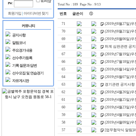
ID저장
시
시
PW :
Total No : 189 Page No : 9/13
물
물
이
이
회원가입
|
아이디/비번 찾기
번호
글쓴이
ⓣ
없
없
습
습
71
(2019년8월27일
커뮤니티
니
니
70
(2019년8월21일
다.
다.
공지사항
69
(2019년8월06일
알림코너
68
하계 심판관련 공
주요경기내용
67
(2019년7월19일
선수추가등록
66
(2019년7월18일
기록 질문과 답변
65
(2019년6월14일
선수모집 및 연습경기
64
(2019년6월07일
자유게시판
63
경기관련 공지사항
62
(2019년4월26일
61
(2019년4월25일
60
(2019년4월23일
59
(2019년4월10일
58
(2019년4월09일
57
[업무협약식 알림