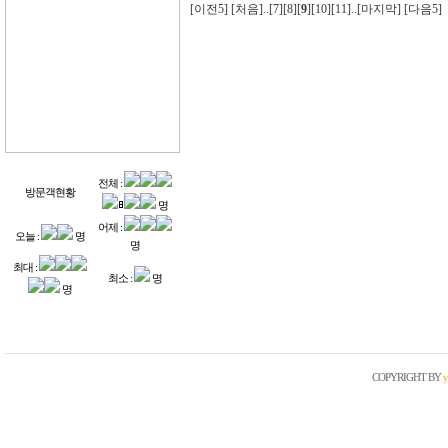
[
이전5
] [
처음
]..
[
7
]
[
8
]
[
9
]
[
10
]
[
11
]
..[
마지막
] [
다음5
]
전체 :
방문객현황
명
어제 :
오늘 :
명
명
최대 :
최소 :
명
명
COPYRIGHT BY
y