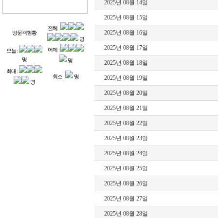
2025년 08월 14일
2025년 08월 15일
전체 :
2025년 08월 16일
방문객현황
명
2025년 08월 17일
어제 :
오늘 :
명
명
2025년 08월 18일
최대 :
최소 :
명
2025년 08월 19일
명
2025년 08월 20일
2025년 08월 21일
2025년 08월 22일
2025년 08월 23일
2025년 08월 24일
2025년 08월 25일
2025년 08월 26일
2025년 08월 27일
2025년 08월 28일