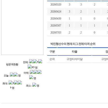
2026/03/20
3
3
2
2026/04/24
3
2
1
2026/04/30
1
1
0
2026/05/07
1
1
1
2026/07/03
2
2
0
박진형선수의 현재 리그 전체 타격 순위
구분
타율
장
순위
규정타석미달
규정
전체 :
방문객현황
명
어제 :
오늘 :
명
명
최대 :
최소 :
명
명