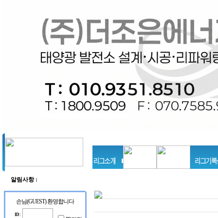
알림사항 :
등
등
록
록
손님(GUEST) 환영합니다
된
된
게
게
ID :