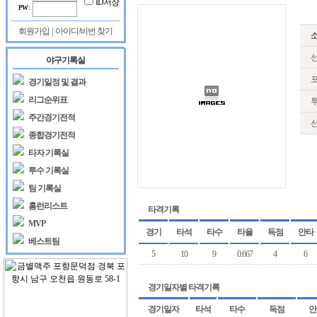
ID저장
시
시
PW :
물
물
이
이
회원가입
|
아이디/비번 찾기
없
없
습
습
야구기록실
니
니
다.
다.
경기일정 및 결과
리그순위표
주간경기전적
종합경기전적
타자 기록실
투수 기록실
팀 기록실
홈런리스트
타격기록
MVP
경기
타석
타수
타율
득점
안타
베스트팀
5
10
9
0.667
4
6
경기일자별 타격기록
경기일자
타석
타수
득점
안